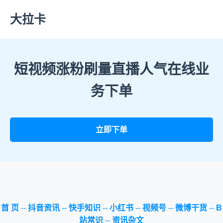
大拉卡
短视频涨粉刷量直播人气在线业
务下单
立即下单
首 页
--
抖音资讯
--
快手知识
--
小红书
--
视频号
--
微博干货
--
B
站常识
--
资讯杂文