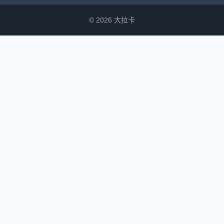
© 2026 大拉卡