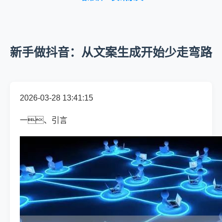
新手做抖音：从文案生成开始少走弯路
2026-03-28 13:41:15
一、引言