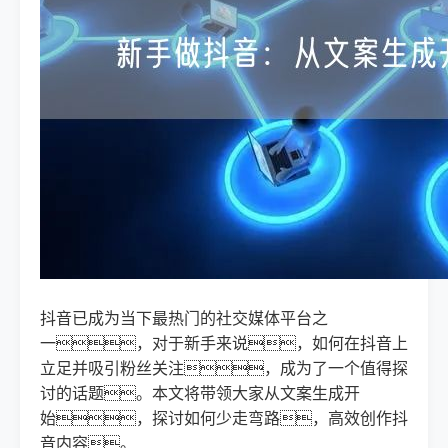
抖音已成为当下最热门的社交媒体平台之
一，对于新手来说，如何在抖音上
立足并吸引粉丝关注，成为了一个值得探
讨的话题。本文将带领大家从文案生成开
始，探讨如何少走弯路，高效创作抖
音内容。