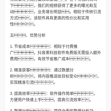
下，我们的视频获得了更多的曝光和互
动，业务增长明显。相较于传统引流
方式，该软件具有更高的性价比和实用
性。
五、优势分析
1. 节省成本：相较于付费推
广，抖音黑科技软件免费版无需投入额外
费用，有效节省推广成本。
2. 精准获客：通过数据分
析，将内容推送给目标受众，
实现精准引流。
3. 提高效率：软件操作简单，
方便用户快速上手，提高引流效率。
4. 数据分析：提供全面的数据分析功