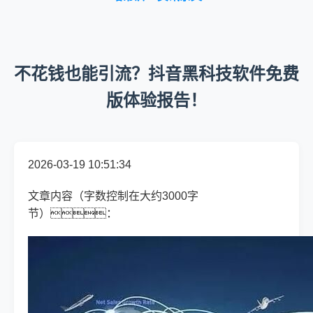
不花钱也能引流？抖音黑科技软件免费
版体验报告！
2026-03-19 10:51:34
文章内容（字数控制在大约3000字
节）：