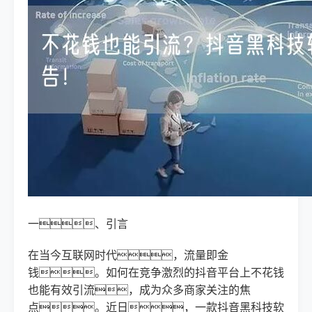
一、引言
在当今互联网时代，流量即金
钱。如何在竞争激烈的抖音平台上不花钱
也能有效引流，成为众多商家关注的焦
点。近日，一款抖音黑科技软