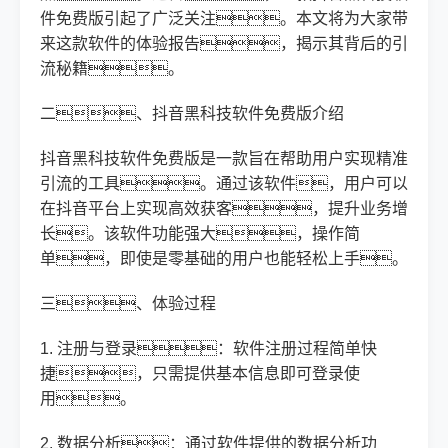
件免费版引起了广泛关注。本文将为大家带
来这款软件的体验报告，揭示其背后的引
流秘籍。
二、抖音黑科技软件免费版介绍
抖音黑科技软件免费版是一款旨在帮助用户实现精准
引流的工具。通过该软件，用户可以
在抖音平台上实现高效获客，提升业务增
长。该软件功能强大，操作简
单，即使是零基础的用户也能轻松上手。
三、体验过程
1. 注册与登录：软件注册过程简单快
捷，只需提供基本信息即可登录使
用。
2. 数据分析：通过软件提供的数据分析功