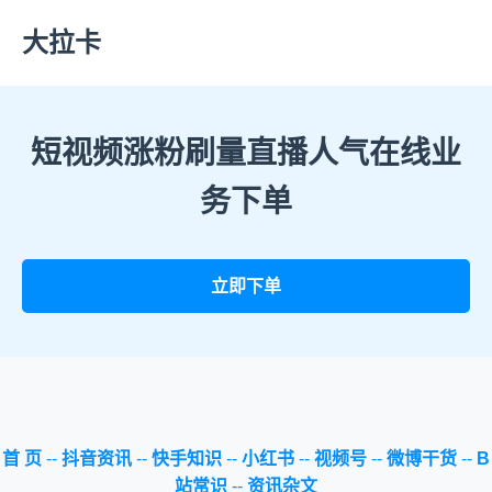
大拉卡
短视频涨粉刷量直播人气在线业
务下单
立即下单
首 页
--
抖音资讯
--
快手知识
--
小红书
--
视频号
--
微博干货
--
B
站常识
--
资讯杂文