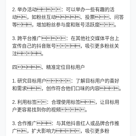
2. 举办活动：可以举办一些有趣的活
动，如粉丝互动、投票、问答
等，增加粉丝参与度和账号活跃度。
3. 跨平台推广：在其他社交媒体平台上
宣传自己的抖音账号，吸引更多粉丝关
注。
四、精准定位目标用户
1. 研究目标用户：了解目标用户的喜好
和需求，创作符合他们口味的内容。
2. 利用标签：合理使用标签，让目标用
户更容易找到你的视频。
3. 合作推广：与其他抖音红人或品牌合作推
广，扩大影响力，吸引更多粉