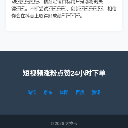
动、精准定位目标用户是涨粉的关
键。不断尝试、创新，相信
你会在抖音上取得好成绩。
短视频涨粉点赞24小时下单
淘宝
京东
优酷
百度
腾讯
© 2026 大拉卡