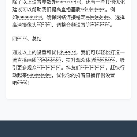
除了以上设置参数外，还有一些其他优化
建议可以帮助我们提高直播画质。例
如，确保网络连接稳定、选择
高清摄像头、调整音频设置等。
四、总结
通过以上的设置和优化，我们可以轻松打造一
流直播画质，提升观众体验，吸
引更多观众。抖友们，赶快行
动起来，优化你的抖音直播伴侣设置
吧！