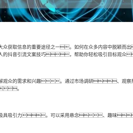
大众获取信息的重要途径之一。如何在众多内容中脱颖而出
人的抖音引流文案技巧，帮助你轻松吸引目标观众
解观众的需求和兴趣。通过市场调研、观察
。
极具吸引力。可以采用悬念、趣味
。