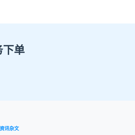
务下单
资讯杂文