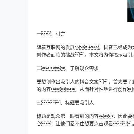
一、引言
随着互联网的发展，抖音已经成为
创作者面临的挑战。本文将为你揭示吸引
二、了解观众需求
要想创作出吸引人的抖音文案，首先要了
的内容，从而针对性地进行创作
三、标题要吸引人
标题是观众第一眼看到的内容，因此要
心，让他们忍不住想要点击观看