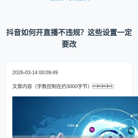
抖音如何开直播不违规？这些设置一定
要改
2026-03-14 00:09:49
文章内容（字数控制在约3000字节）：