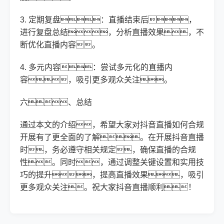
3. 定期复盘：直播结束后，
进行复盘总结，分析直播效果，不
断优化直播内容。
4. 多元内容：尝试多元化的直播内
容，吸引更多观众关注。
六、总结
通过本文的介绍，希望大家对抖音直播如何合规
开展有了更全面的了解。在开展抖音直播
时，务必遵守相关规定，确保直播的合规
性。同时，通过调整关键设置和实用技
巧的提升，提高直播效果，吸引
更多观众关注。祝大家抖音直播顺利！