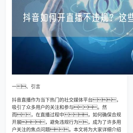
一、引言
抖音直播作为当下热门的社交媒体平台，
吸引了众多用户的关注和参与。然
而，在直播过程中，如何确保合规
开展，避免违规行为，成为了许多用
户关注的焦点问题。本文将为大家详细介绍