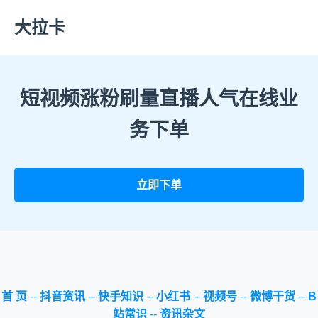
大拉卡
短视频涨粉刷量直播人气在线业
务下单
立即下单
首 页
--
抖音资讯
--
快手知识
--
小红书
--
视频号
--
微博干货
--
B
站常识
--
资讯杂文