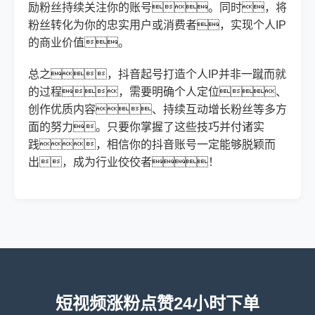
励粉丝持续关注你的账号。同时，将
粉丝转化为你的忠实用户或消费者，实现个人IP
的商业价值。
总之，抖音起号打造个人IP并非一蹴而就
的过程，需要明确个人定位、
创作优质内容、持续互动增长粉丝等多方
面的努力。只要你掌握了这些技巧并付诸实
践，相信你的抖音账号一定能够脱颖而
出，成为行业佼佼者！
短视频涨粉点赞24小时下单