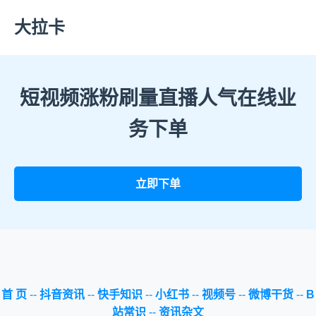
大拉卡
短视频涨粉刷量直播人气在线业
务下单
立即下单
首 页
--
抖音资讯
--
快手知识
--
小红书
--
视频号
--
微博干货
--
B
站常识
--
资讯杂文