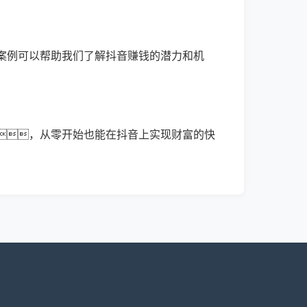
案例可以帮助我们了解抖音赚钱的潜力和机
，从零开始也能在抖音上实现财富的快