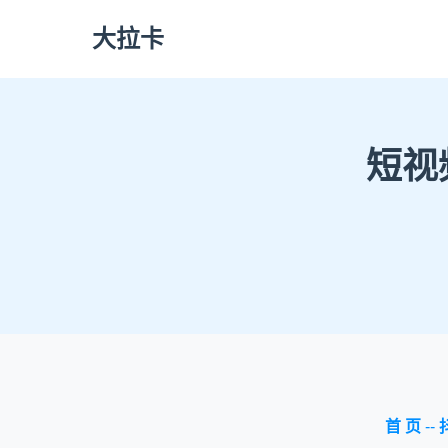
大拉卡
短视
首 页
--