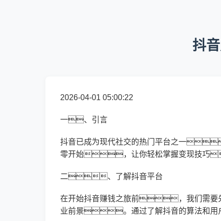
抖音
2026-04-01 05:00:22
一、引言
抖音已成为现代社交的热门平台之一
零开始，让你轻松掌握变现技巧
二、了解抖音平台
在开始抖音赚钱之旅前，我们需要
业前景。通过了解抖音的算法和用