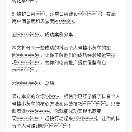
转化率。
5. 维护口碑：注重口碑建设，提高
用户满意度和忠诚度。
五、成功案例分享
本文将分享一些成功的抖音个人号挂小黄车的案
例，让你了解他们的成功经验和运营技
巧，为你的电商推广提供借鉴和启
示。
六、总结
通过本文的介绍，相信你已经了解了抖音个人
号挂小黄车的核心方法和运营技巧。只要
照着做，你就能成功实现电商变
现！赶快行动起来，让你的抖
音个人号赚钱吧！