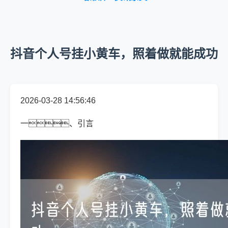
抖音个人号挂小黄车，照着做就能成功
2026-03-28 14:56:46
一、引言